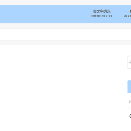
美文字講座
letters course
video