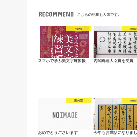
RECOMMEND
こちらの記事も人気です。
news
new
スマホで学ぶ美文字練習帳
内閣総理大臣賞を受賞
未分類
new
おめでとうごさいます
今年もお世話になりま