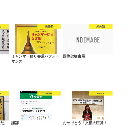
s
未分類
未分類
ミャンマー祭り書道パフォー
国際架橋書展
マンス
s
news
news
した。
謝辞
おめでとう！文部大臣賞！