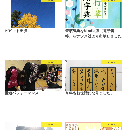
ビビット出演
筆順辞典をKindle版（電子書
籍）をナツメ社より出版しました
news
news
書道パフォーマンス
今年もお世話になりました。
news
news