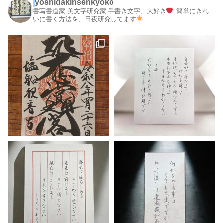
yoshidakinsenkyoko
書写書道家 美文字研究家
手書き文字、大好き
簡単にきれ
いに書く方法を、日夜研究してます