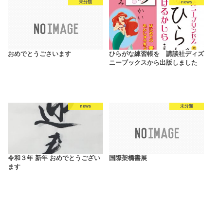
未分類
news
おめでとうごさいます
ひらがな練習帳を 講談社ディズ
ニーブックスから出版しました
news
未分類
令和３年 新年 おめでとうござい
国際架橋書展
ます