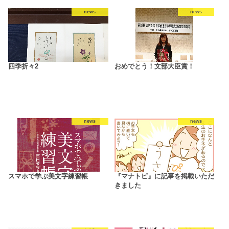
news
news
四季折々2
おめでとう！文部大臣賞！
news
news
スマホで学ぶ美文字練習帳
『マナトピ』に記事を掲載いただ
きました